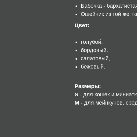
Бабочка - бархатиста
Ошейник из той же тк
Цвет:
голубой,
бордовый,
салатовый,
бежевый.
Размеры:
S
- для кошек и миниат
M
- для мейнкунов, сре