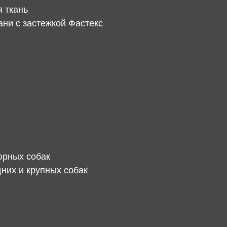
я ткань
ани с застежкой Фастекс
юрных собак
дних и крупных собак