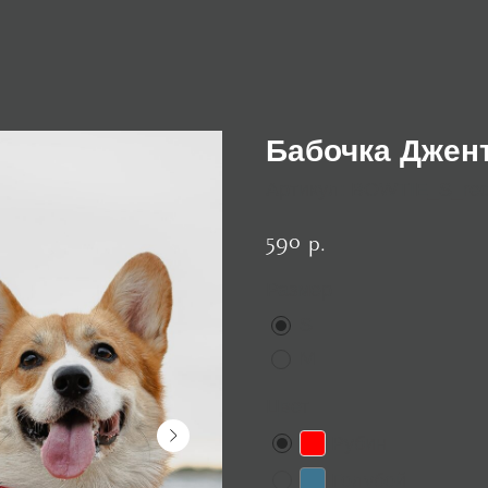
Бабочка Джен
Артикул:
BOWTIE_S_re
590
р.
Размер
S
M
Цвет
Рубин
Голубой