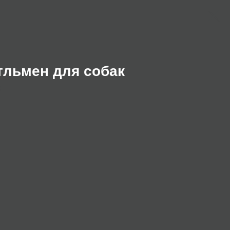
тльмен для собак
d